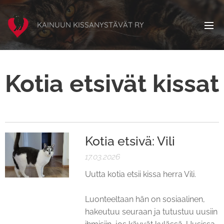
KAINUUN KISSANYSTÄVÄT RY
Kotia etsivät kissat
Kotia etsivä: Vili
17.03.2026
Uutta kotia etsii kissa herra Vili.
Luonteeltaan hän on sosiaalinen,
hakeutuu seuraan ja tutustuu uusiin