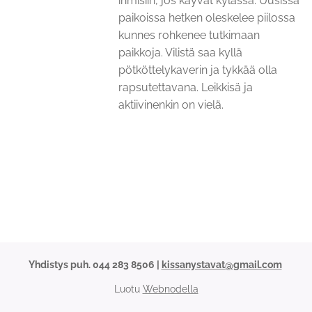
ihmisiin, jos käyvät kylässä. Uusissa
paikoissa hetken oleskelee piilossa
kunnes rohkenee tutkimaan
paikkoja. Vilistä saa kyllä
pötköttelykaverin ja tykkää olla
rapsutettavana. Leikkisä ja
aktiivinenkin on vielä.
Yhdistys puh. 044 283 8506 |
kissanystavat@gmail.com
Luotu
Webnodella