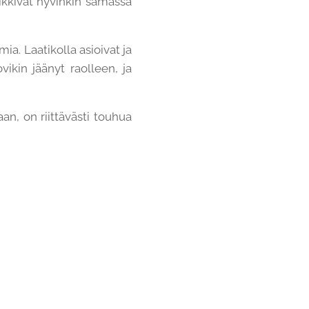
ikkivät hyvinkin samassa
ia. Laatikolla asioivat ja
ikin jäänyt raolleen, ja
an, on riittävästi touhua