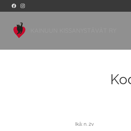
KAINUUN KISSANYSTÄVÄT RY
Kod
Ikä: n. 2v