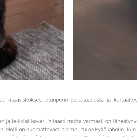
tut kissasiskokset, alunperin populaatiosta ja kertaalle
n ja leikkisä kaveri, hitaasti mutta varmasti on lähestynyt 
n. Molli on huomattavasti arempi, tulee kyllä lähelle, kun 