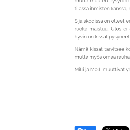
mutta muuten pysyttelee
tilassa ihmisten kanssa, 
Sijaiskodissa on olleet e
ruoka maistuu. Ulos ei 
hyvin on kissat pysyneet
Nämä kissat tarvitsee ko
mutta myös omaa rauha
Milli ja Molli muuttivat y