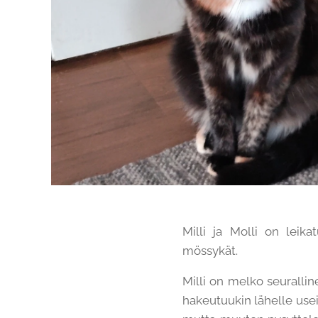
Milli ja Molli on leika
mössykät.
Milli on melko seuralline
hakeutuukin lähelle usei