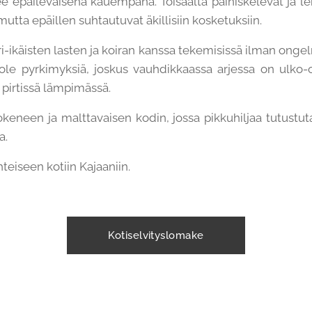
 epäileväisenä kauempana. Toisaalta painiskelevat ja le
mutta epäillen suhtautuvat äkillisiin kosketuksiin.
ri-ikäisten lasten ja koiran kanssa tekemisissä ilman ongelm
ole pyrkimyksiä, joskus vauhdikkaassa arjessa on ulko-ov
 pirtissä lämpimässä.
keneen ja malttavaisen kodin, jossa pikkuhiljaa tutustuta
a.
hteiseen kotiin Kajaaniin.
Kotiselvityslomake