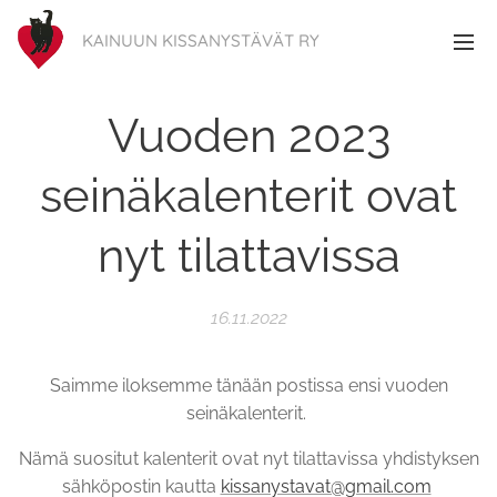
KAINUUN KISSANYSTÄVÄT RY
Vuoden 2023
seinäkalenterit ovat
nyt tilattavissa
16.11.2022
Saimme iloksemme tänään postissa ensi vuoden
seinäkalenterit.
Nämä suositut kalenterit ovat nyt tilattavissa yhdistyksen
sähköpostin kautta
kissanystavat@gmail.com