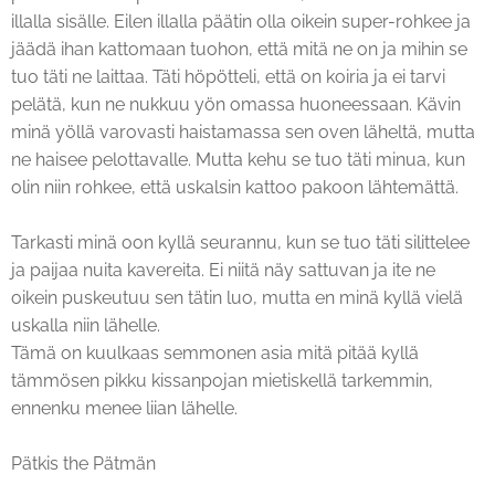
illalla sisälle. Eilen illalla päätin olla oikein super-rohkee ja
jäädä ihan kattomaan tuohon, että mitä ne on ja mihin se
tuo täti ne laittaa. Täti höpötteli, että on koiria ja ei tarvi
pelätä, kun ne nukkuu yön omassa huoneessaan. Kävin
minä yöllä varovasti haistamassa sen oven läheltä, mutta
ne haisee pelottavalle. Mutta kehu se tuo täti minua, kun
olin niin rohkee, että uskalsin kattoo pakoon lähtemättä.
Tarkasti minä oon kyllä seurannu, kun se tuo täti silittelee
ja paijaa nuita kavereita. Ei niitä näy sattuvan ja ite ne
oikein puskeutuu sen tätin luo, mutta en minä kyllä vielä
uskalla niin lähelle.
Tämä on kuulkaas semmonen asia mitä pitää kyllä
tämmösen pikku kissanpojan mietiskellä tarkemmin,
ennenku menee liian lähelle.
Pätkis the Pätmän