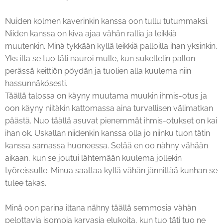
Nuiden kolmen kaverinkin kanssa oon tullu tutummaksi.
Niiden kanssa on kiva ajaa vähän rallia ja leikkiä
muutenkin. Minä tykkään kyllä leikkiä palloilla ihan yksinkin.
Yks ilta se tuo täti nauroi mulle, kun sukeltelin pallon
perässä keittiön pöydän ja tuolien alla kuulema niin
hassunnäkösesti.
Täällä talossa on käyny muutama muukin ihmis-otus ja
oon käyny niitäkin kattomassa aina turvallisen välimatkan
päästä. Nuo täällä asuvat pienemmät ihmis-otukset on kai
ihan ok. Uskallan niidenkin kanssa olla jo niinku tuon tätin
kanssa samassa huoneessa. Setää en oo nähny vähään
aikaan, kun se joutui lähtemään kuulema jollekin
työreissulle. Minua saattaa kyllä vähän jännittää kunhan se
tulee takas.
Minä oon parina iltana nähny täällä semmosia vähän
pelottavia isompia karvasia elukoita, kun tuo täti tuo ne