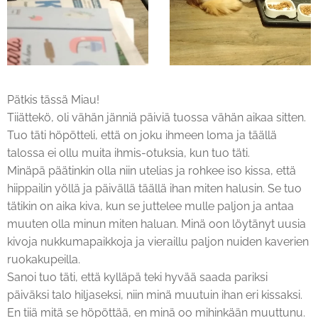
Pätkis tässä Miau!
Tiiättekö, oli vähän jänniä päiviä tuossa vähän aikaa sitten.
Tuo täti höpötteli, että on joku ihmeen loma ja täällä
talossa ei ollu muita ihmis-otuksia, kun tuo täti.
Minäpä päätinkin olla niin utelias ja rohkee iso kissa, että
hiippailin yöllä ja päivällä täällä ihan miten halusin. Se tuo
tätikin on aika kiva, kun se juttelee mulle paljon ja antaa
muuten olla minun miten haluan. Minä oon löytänyt uusia
kivoja nukkumapaikkoja ja vieraillu paljon nuiden kaverien
ruokakupeilla.
Sanoi tuo täti, että kylläpä teki hyvää saada pariksi
päiväksi talo hiljaseksi, niin minä muutuin ihan eri kissaksi.
En tiiä mitä se höpöttää, en minä oo mihinkään muuttunu.