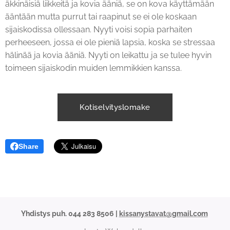
äkkinäisiä liikkeitä ja kovia ääniä, se on kova käyttämään
ääntään mutta purrut tai raapinut se ei ole koskaan
sijaiskodissa ollessaan. Nyyti voisi sopia parhaiten
perheeseen, jossa ei ole pieniä lapsia, koska se stressaa
hälinää ja kovia ääniä. Nyyti on leikattu ja se tulee hyvin
toimeen sijaiskodin muiden lemmikkien kanssa.
Kotiselvityslomake
Share
Yhdistys puh. 044 283 8506 |
kissanystavat@gmail.com