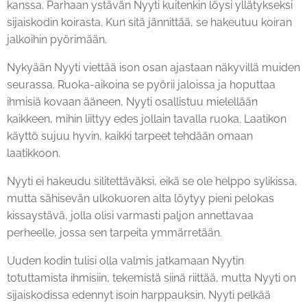
kanssa. Parhaan ystävän Nyyti kuitenkin löysi yllätykseksi
sijaiskodin koirasta. Kun sitä jännittää, se hakeutuu koiran
jalkoihin pyörimään.
Nykyään Nyyti viettää ison osan ajastaan näkyvillä muiden
seurassa. Ruoka-aikoina se pyörii jaloissa ja hoputtaa
ihmisiä kovaan ääneen, Nyyti osallistuu mielellään
kaikkeen, mihin liittyy edes jollain tavalla ruoka. Laatikon
käyttö sujuu hyvin, kaikki tarpeet tehdään omaan
laatikkoon.
Nyyti ei hakeudu silitettäväksi, eikä se ole helppo sylikissa,
mutta sähisevän ulkokuoren alta löytyy pieni pelokas
kissaystävä, jolla olisi varmasti paljon annettavaa
perheelle, jossa sen tarpeita ymmärretään.
Uuden kodin tulisi olla valmis jatkamaan Nyytin
totuttamista ihmisiin, tekemistä siinä riittää, mutta Nyyti on
sijaiskodissa edennyt isoin harppauksin. Nyyti pelkää