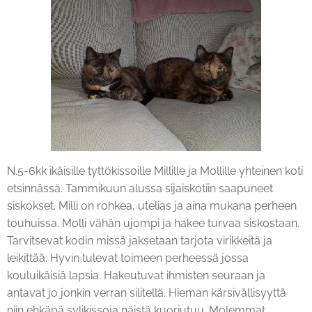
N.5-6kk ikäisille tyttökissoille Millille ja Mollille yhteinen koti
etsinnässä. Tammikuun alussa sijaiskotiin saapuneet
siskokset. Milli on rohkea, utelias ja aina mukana perheen
touhuissa. Molli vähän ujompi ja hakee turvaa siskostaan.
Tarvitsevat kodin missä jaksetaan tarjota virikkeitä ja
leikittää. Hyvin tulevat toimeen perheessä jossa
kouluikäisiä lapsia. Hakeutuvat ihmisten seuraan ja
antavat jo jonkin verran silitellä. Hieman kärsivällisyyttä
niin ehkäpä sylikissoja näistä kuoriutuu. Molemmat