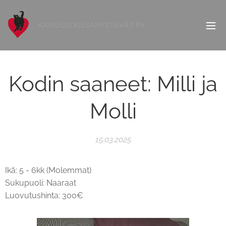
KAINUUN KISSANYSTÄVÄT RY
Kodin saaneet: Milli ja
Molli
15.03.2025
Ikä: 5 - 6kk (Molemmat)
Sukupuoli: Naaraat
Luovutushinta: 300€