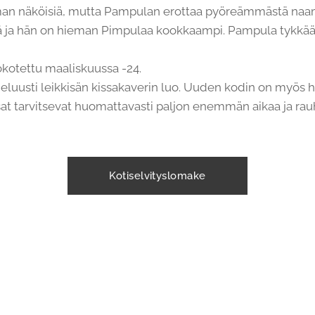
an näköisiä, mutta Pampulan erottaa pyöreämmästä na
tä ja hän on hieman Pimpulaa kookkaampi. Pampula tykkää, 
okotettu maaliskuussa -24.
luusti leikkisän kissakaverin luo. Uuden kodin on myös h
ssat tarvitsevat huomattavasti paljon enemmän aikaa ja r
Kotiselvityslomake