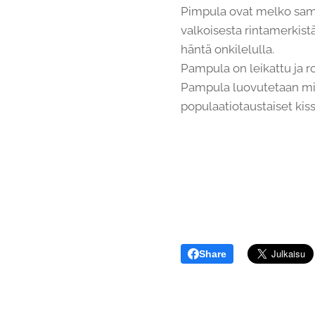
Pimpula ovat melko sam
valkoisesta rintamerkis
häntä onkilelulla.
Pampula on leikattu ja r
Pampula luovutetaan mie
populaatiotaustaiset ki
Share