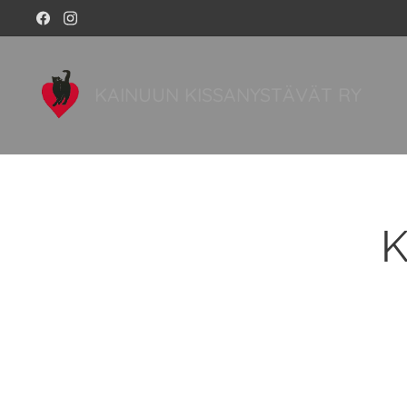
KAINUUN KISSANYSTÄVÄT RY
K