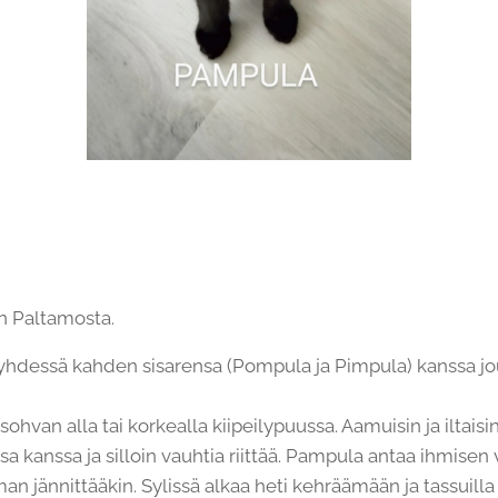
n Paltamosta.
n yhdessä kahden sisarensa (Pompula ja Pimpula) kanssa j
sohvan alla tai korkealla kiipeilypuussa. Aamuisin ja iltaisi
sa kanssa ja silloin vauhtia riittää. Pampula antaa ihmisen vä
eman jännittääkin. Sylissä alkaa heti kehräämään ja tassuill