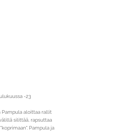
oulukuussa -23
n Pampula aloittaa rallit
lillä silittää, rapsuttaa
a "koprimaan". Pampula ja