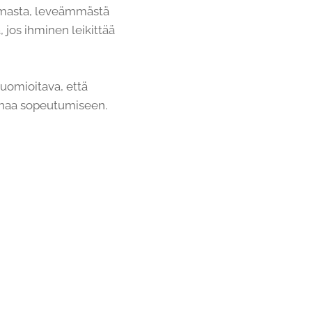
amasta, leveämmästä
jos ihminen leikittää
uomioitava, että
auhaa sopeutumiseen.