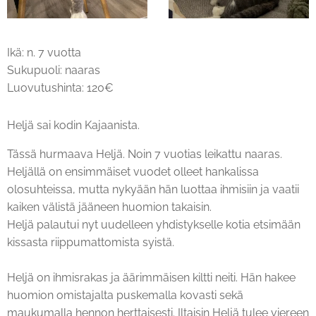
Ikä: n. 7 vuotta
Sukupuoli: naaras
Luovutushinta: 120€
Heljä sai kodin Kajaanista.
Tässä hurmaava Heljä. Noin 7 vuotias leikattu naaras.
Heljällä on ensimmäiset vuodet olleet hankalissa
olosuhteissa, mutta nykyään hän luottaa ihmisiin ja vaatii
kaiken välistä jääneen huomion takaisin.
Heljä palautui nyt uudelleen yhdistykselle kotia etsimään
kissasta riippumattomista syistä.
Heljä on ihmisrakas ja äärimmäisen kiltti neiti. Hän hakee
huomion omistajalta puskemalla kovasti sekä
maukumalla hennon herttaisesti. Iltaisin Heljä tulee viereen