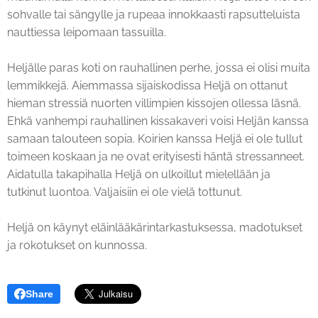
sohvalle tai sängylle ja rupeaa innokkaasti rapsutteluista
nauttiessa leipomaan tassuilla.
Heljälle paras koti on rauhallinen perhe, jossa ei olisi muita
lemmikkejä. Aiemmassa sijaiskodissa Heljä on ottanut
hieman stressiä nuorten villimpien kissojen ollessa läsnä.
Ehkä vanhempi rauhallinen kissakaveri voisi Heljän kanssa
samaan talouteen sopia. Koirien kanssa Heljä ei ole tullut
toimeen koskaan ja ne ovat erityisesti häntä stressanneet.
Aidatulla takapihalla Heljä on ulkoillut mielellään ja
tutkinut luontoa. Valjaisiin ei ole vielä tottunut.
Heljä on käynyt eläinlääkärintarkastuksessa, madotukset
ja rokotukset on kunnossa.
Share