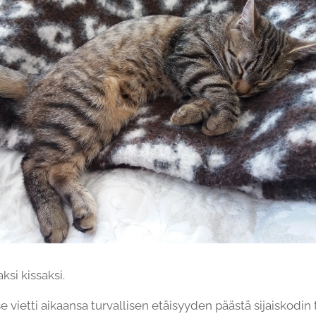
ksi kissaksi.
e vietti aikaansa turvallisen etäisyyden päästä sijaiskodin