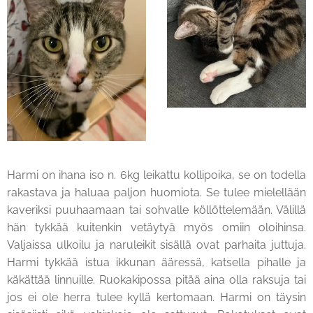
Harmi on ihana iso n. 6kg leikattu kollipoika, se on todella
rakastava ja haluaa paljon huomiota. Se tulee mielellään
kaveriksi puuhaamaan tai sohvalle köllöttelemään. Välillä
hän tykkää kuitenkin vetäytyä myös omiin oloihinsa.
Valjaissa ulkoilu ja naruleikit sisällä ovat parhaita juttuja.
Harmi tykkää istua ikkunan ääressä, katsella pihalle ja
käkättää linnuille. Ruokakipossa pitää aina olla raksuja tai
jos ei ole herra tulee kyllä kertomaan. Harmi on täysin