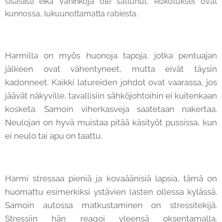
sisäsiisti eikä vahinkoja ole sattunut. Rokotukset ovat
kunnossa, lukuunottamatta rabiesta.
Harmilla on myös huonoja tapoja, jotka pentuajan
jälkeen ovat vähentyneet, mutta eivät täysin
kadonneet. Kaikki latureiden johdot ovat vaarassa, jos
jäävät näkyville, tavallisiin sähköjohtoihin ei kuitenkaan
kosketa. Samoin viherkasveja saatetaan nakertaa.
Neulojan on hyvä muistaa pitää käsityöt pussissa, kun
ei neulo tai apu on taattu.
Harmi stressaa pieniä ja kovaäänisiä lapsia, tämä on
huomattu esimerkiksi ystävien lasten ollessa kylässä.
Samoin autossa matkustaminen on stressitekijä.
Stressiin hän reagoi yleensä oksentamalla.