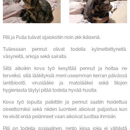
Pilli ja Pulla tulivat sijaiskotiin noin 2kk ikäisenä.
Tullessaan pennut olivat todella kylmettettyneitä,
väsyneitä, arkoja sekä sairaita.
Siitä alkoikin kova työ kesyttää pennut ja hoitaa ne
terveiksi, sillä lääkityksiä meni useamman kerran päivässä
(antibiootti, viruslääke ja matolääke) sekä tilojen
hygieniasta täytyi pitää todella hyvää huolta.
Kova työ lopulta palkittiin ja pennut saatiin hoidettua
oireettomiksi sekä niiden luonteet alkoivat paljastua kun
ne eivät enää pelänneet vaan alkoivat luottaa ihmisiin.
Pilli on todella sosiaalinen, rento kissa joka ei vähästä