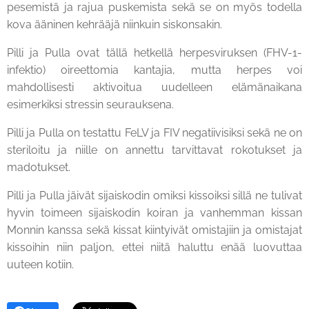
pesemistä ja rajua puskemista sekä se on myös todella
kova ääninen kehrääjä niinkuin siskonsakin.
Pilli ja Pulla ovat tällä hetkellä herpesviruksen (FHV-1-
infektio) oireettomia kantajia, mutta herpes voi
mahdollisesti aktivoitua uudelleen elämänaikana
esimerkiksi stressin seurauksena.
Pilli ja Pulla on testattu FeLV ja FIV negatiivisiksi sekä ne on
steriloitu ja niille on annettu tarvittavat rokotukset ja
madotukset.
Pilli ja Pulla jäivät sijaiskodin omiksi kissoiksi sillä ne tulivat
hyvin toimeen sijaiskodin koiran ja vanhemman kissan
Monnin kanssa sekä kissat kiintyivät omistajiin ja omistajat
kissoihin niin paljon, ettei niitä haluttu enää luovuttaa
uuteen kotiin.