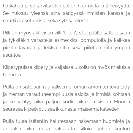
hätkähdä ja se tarvitseekin paljon huomiota ja läheisyyttä.
Se nukkuu yleensä aina sängyssä ihmisten kanssa ja
nauttii rapsutuksista sekä sylissä olosta.
Pilli on myös aktiivinen villi "tiikeri", sille päälle sattuessaan
ja tykkääkin varastella esimerkiksi pompuloita ja kaikkea
pientä tavaraa ja leikkiä niillä sekä piilottaa niitä ympäri
asuntoa.
Kiipeilypuissa kiipeily ja valjaissa ulkoilu on myös mieluisia
hommia.
Pulla on siskoaan rauhallisempi oman arvon tunteva lady
ja hieman varautuneempi uusia asioita ja ihmisiä kohtaan
ja se viihtyy aika paljon kodin aikuisen kissan Monnin
seurassa kiipeilypuussa ikkunasta maisemia katsellen.
Pulla tulee kuitenkin halutessaan hakemaan huomiota ja
antaakin aika rajua rakkautta silloin, johon kuuluu