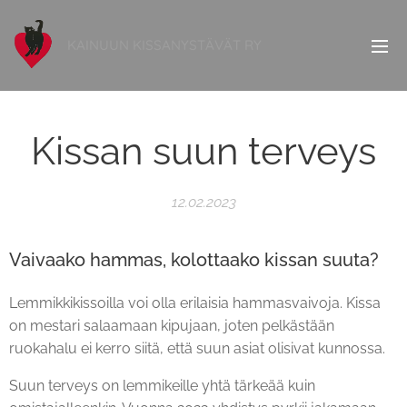
KAINUUN KISSANYSTÄVÄT RY
Kissan suun terveys
12.02.2023
Vaivaako hammas, kolottaako kissan suuta?
Lemmikkikissoilla voi olla erilaisia hammasvaivoja. Kissa
on mestari salaamaan kipujaan, joten pelkästään
ruokahalu ei kerro siitä, että suun asiat olisivat kunnossa.
Suun terveys on lemmikeille yhtä tärkeää kuin