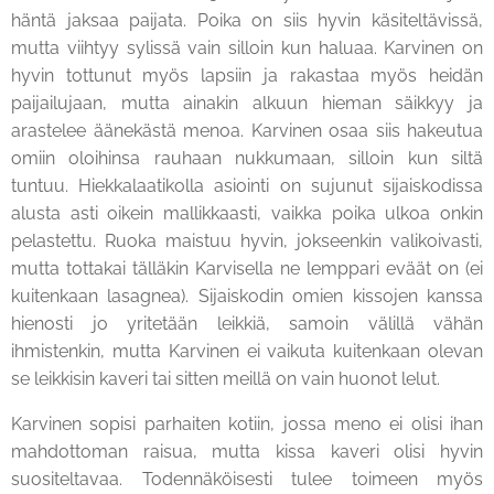
häntä jaksaa paijata. Poika on siis hyvin käsiteltävissä,
mutta viihtyy sylissä vain silloin kun haluaa. Karvinen on
hyvin tottunut myös lapsiin ja rakastaa myös heidän
paijailujaan, mutta ainakin alkuun hieman säikkyy ja
arastelee äänekästä menoa. Karvinen osaa siis hakeutua
omiin oloihinsa rauhaan nukkumaan, silloin kun siltä
tuntuu. Hiekkalaatikolla asiointi on sujunut sijaiskodissa
alusta asti oikein mallikkaasti, vaikka poika ulkoa onkin
pelastettu. Ruoka maistuu hyvin, jokseenkin valikoivasti,
mutta tottakai tälläkin Karvisella ne lemppari eväät on (ei
kuitenkaan lasagnea). Sijaiskodin omien kissojen kanssa
hienosti jo yritetään leikkiä, samoin välillä vähän
ihmistenkin, mutta Karvinen ei vaikuta kuitenkaan olevan
se leikkisin kaveri tai sitten meillä on vain huonot lelut.
Karvinen sopisi parhaiten kotiin, jossa meno ei olisi ihan
mahdottoman raisua, mutta kissa kaveri olisi hyvin
suositeltavaa. Todennäköisesti tulee toimeen myös