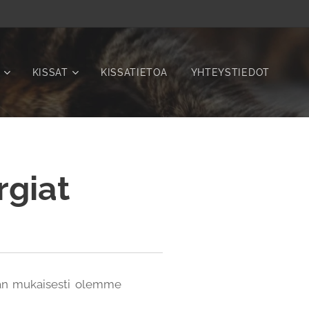
KISSAT
KISSATIETOA
YHTEYSTIEDOT
rgiat
man mukaisesti olemme