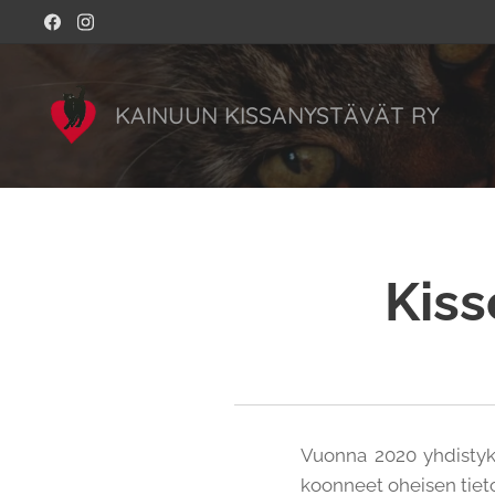
KAINUUN KISSANYSTÄVÄT RY
Kiss
Vuonna 2020 yhdistyk
koonneet oheisen tiet