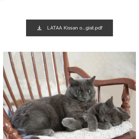
LATAA Kissan o...giat.pdf