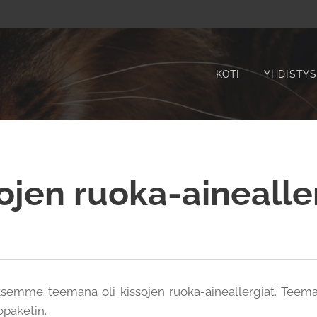
KOTI
YHDISTYS
ojen ruoka-ainealle
semme teemana oli kissojen ruoka-aineallergiat. Tee
opaketin.